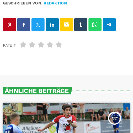
GESCHRIEBEN VON:
REDAKTION
email
RATE IT
ÄHNLICHE BEITRÄGE
insert_link