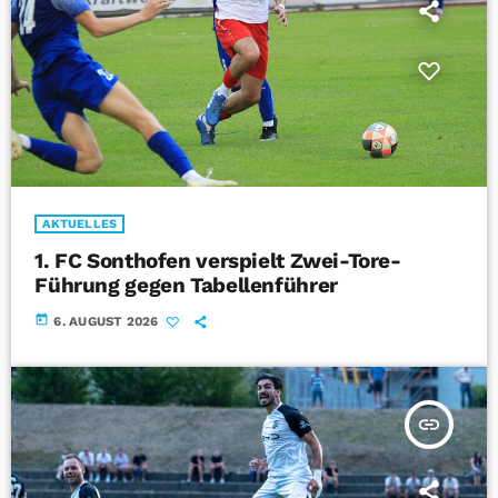
AKTUELLES
1. FC Sonthofen verspielt Zwei-Tore-
Führung gegen Tabellenführer
today
6. AUGUST 2026
insert_link