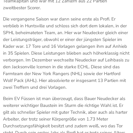
Teamkapitän und war mit 12 Zählern aus 22 Partien
zweitbester Scorer.
Die vergangene Saison war dann seine erste als Profi. Er
verblieb in Huntsville und schloss sich dort dem lokalen, in der
SPHL beheimateten Team, an. Hier war Neudecker gleich einer
der Leistungsträger, obwohl er einer der jüngsten Spieler im
Kader war. 17 Tore und 16 Vorlagen gelangen ihm auf Anhieb
in 35 Spielen. Diese Leistungen blieben auch höherklassig nicht
verborgen. Im Dezember wechselte Neudecker auf Leihbasis zu
den Jacksonville Icemen in die starke ECHL. Diese sind das
Farmteam der New York Rangers (NHL) sowie der Hartford
Wolf Pack (AHL). Hier absolvierte er insgesamt 13 Partien mit
zwei Treffern und drei Vorlagen.
Beim EV Füssen ist man überzeugt, dass Bauer Neudecker als
weiterer wichtiger Baustein im Sturm die richtige Wahl ist. Er
gilt als schneller Spieler mit guter Technik, aber auch als harter
Arbeiter, der trotz seiner Körpergröße von 1.73 Meter
Durchsetzungsfähigkeit besitzt und zudem weiß, wo das Tor
steht. Durch sein erstes Jahr als Profi hat er trotz seines Alters