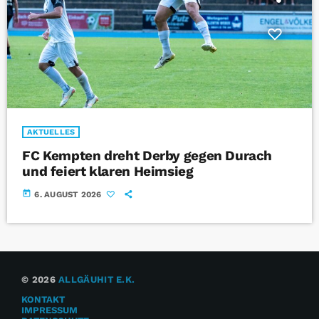
AKTUELLES
FC Kempten dreht Derby gegen Durach
und feiert klaren Heimsieg
today
6. AUGUST 2026
© 2026
ALLGÄUHIT E.K.
KONTAKT
IMPRESSUM