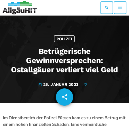
search
menu
POLIZEI
Betrügerische
Gewinnversprechen:
Ostallgäuer verliert viel Geld
25. JANUAR 2023
today
share
email
Im Dienstbereich der Polizei Füssen kam es zu einem Betrug mit
einem hohen finanziellen Schaden. Eine vermeintliche