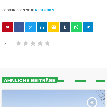
GESCHRIEBEN VON:
REDAKTION
email
RATE IT
ÄHNLICHE BEITRÄGE
insert_link