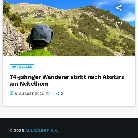
AKTUELLES
74-jähriger Wanderer stirbt nach Absturz
am Nebelhorn
today
5. AUGUST 2026
1
2
© 2026
ALLGÄUHIT E.K.