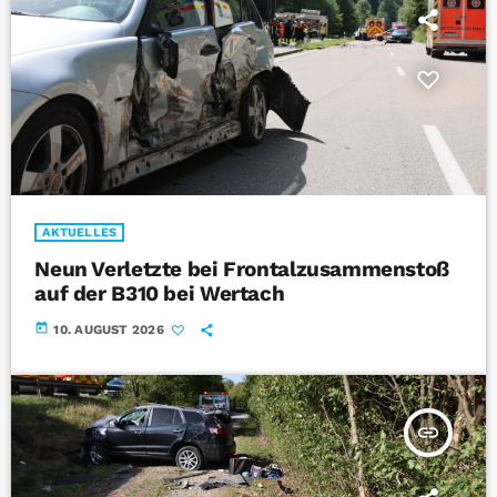
AKTUELLES
Neun Verletzte bei Frontalzusammenstoß
auf der B310 bei Wertach
today
10. AUGUST 2026
insert_link