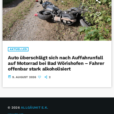
AKTUELLES
Auto überschlägt sich nach Auffahrunfall
auf Motorrad bei Bad Wörishofen – Fahrer
offenbar stark alkoholisiert
today
9. AUGUST 2026
2
© 2026
ALLGÄUHIT E.K.