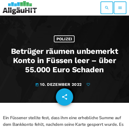
search
menu
POLIZEI
Betrüger räumen unbemerkt
Konto in Füssen leer – über
55.000 Euro Schaden
10. DEZEMBER 2022
today
share
email
Ein Füssener stellte fest, dass ihm eine erhebliche Summe auf
dem Bankkonto fehlt, nachdem seine Karte gesperrt wurde. Es