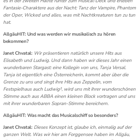
es in der zweiten Hälfte runter zum Musical-Deck und erleben
Fantasie-Charaktere aus der Nacht: Tanz der Vampire, Phantom
der Oper, Wicked und alles, was mit Nachtkreaturen tun zu tun
hat.
AllgäuHIT: Und was werden wir musikalisch zu hören
bekommen?
Janet Chvatal:
Wir präsentieren natürlich unsere Hits aus
Elisabeth und Ludwig. Und dann haben wir dieses Jahr einen
wunderbaren Stargast: eine Kollegin von uns, Tanja Versal.
Tanja ist eigentlich eine Österreicherin, kommt aber über die
Grenze zu uns und singt ihre Hits aus Zeppelin, vom
Festspielhaus auch Ludwig², wird uns mit ihrer wunderschönen
Stimme auch aus ABBA einen kleinen Block vortragen und uns
mit ihrer wunderbaren Sopran-Stimme bereichern.
AllgäuHIT: Was macht das Musicalschiff so besonders?
Janet Chvatal:
Dieses Konzept ist, glaube ich, einmalig auf der
ganzen Welt. Was wir hier am Forggensee haben im Allgäu,