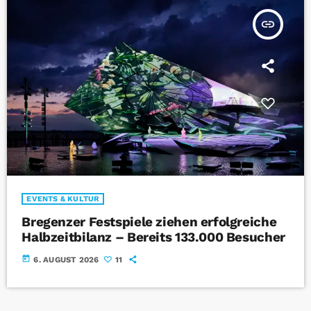
insert_link
EVENTS & KULTUR
Bregenzer Festspiele ziehen erfolgreiche
Halbzeitbilanz – Bereits 133.000 Besucher
today
6. AUGUST 2026
11