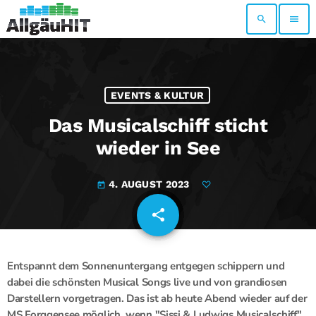
search
menu
EVENTS & KULTUR
Das Musicalschiff sticht
wieder in See
4. AUGUST 2023
today
share
email
Entspannt dem Sonnenuntergang entgegen schippern und
dabei die schönsten Musical Songs live und von grandiosen
Darstellern vorgetragen. Das ist ab heute Abend wieder auf der
MS Forggensee möglich, wenn "Sissi & Ludwigs Musicalschiff"