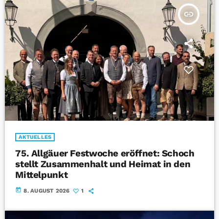
insert_link
AKTUELLES
75. Allgäuer Festwoche eröffnet: Schoch
stellt Zusammenhalt und Heimat in den
Mittelpunkt
today
8. AUGUST 2026
1