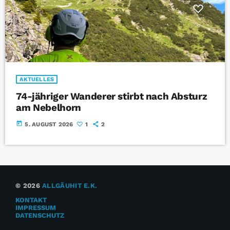
AKTUELLES
74-jähriger Wanderer stirbt nach Absturz
am Nebelhorn
today
5. AUGUST 2026
1
2
© 2026
ALLGÄUHIT E.K.
KONTAKT
IMPRESSUM
DATENSCHUTZ