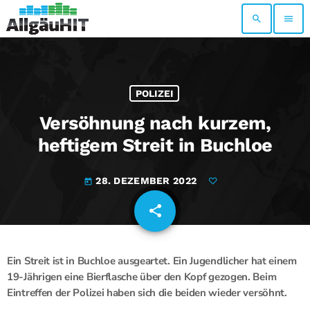
search
menu
POLIZEI
Versöhnung nach kurzem,
heftigem Streit in Buchloe
28. DEZEMBER 2022
today
share
email
Ein Streit ist in Buchloe ausgeartet. Ein Jugendlicher hat einem
19-Jährigen eine Bierflasche über den Kopf gezogen. Beim
Eintreffen der Polizei haben sich die beiden wieder versöhnt.