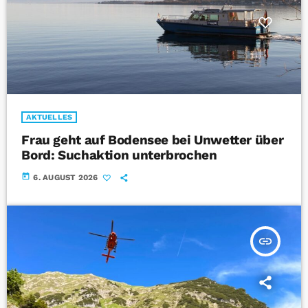
AKTUELLES
Frau geht auf Bodensee bei Unwetter über
Bord: Suchaktion unterbrochen
today
6. AUGUST 2026
insert_link