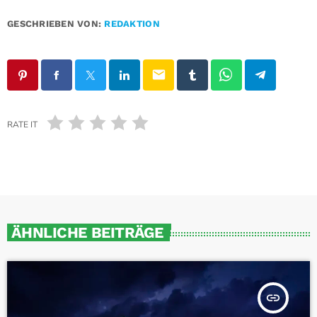
GESCHRIEBEN VON:
REDAKTION
email
RATE IT
ÄHNLICHE BEITRÄGE
insert_link