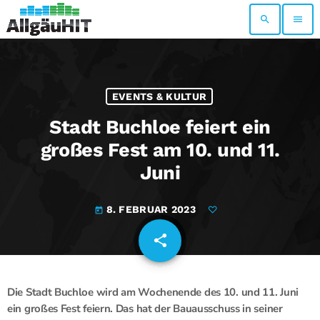
search
menu
EVENTS & KULTUR
Stadt Buchloe feiert ein
großes Fest am 10. und 11.
Juni
8. FEBRUAR 2023
today
share
email
Die Stadt Buchloe wird am Wochenende des 10. und 11. Juni
ein großes Fest feiern. Das hat der Bauausschuss in seiner