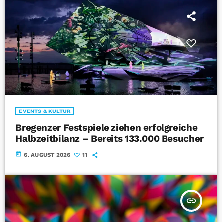
EVENTS & KULTUR
Bregenzer Festspiele ziehen erfolgreiche
Halbzeitbilanz – Bereits 133.000 Besucher
today
6. AUGUST 2026
11
insert_link