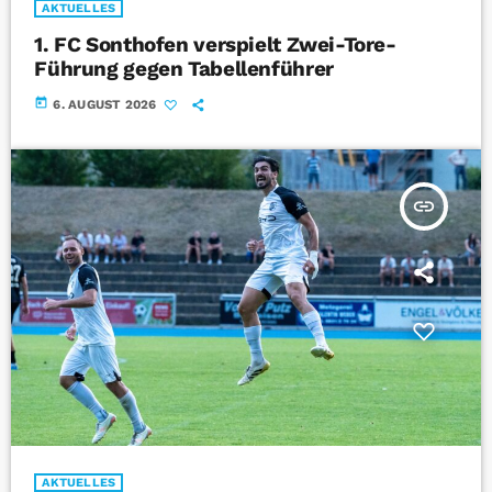
AKTUELLES
1. FC Sonthofen verspielt Zwei-Tore-
Führung gegen Tabellenführer
today
6. AUGUST 2026
insert_link
AKTUELLES