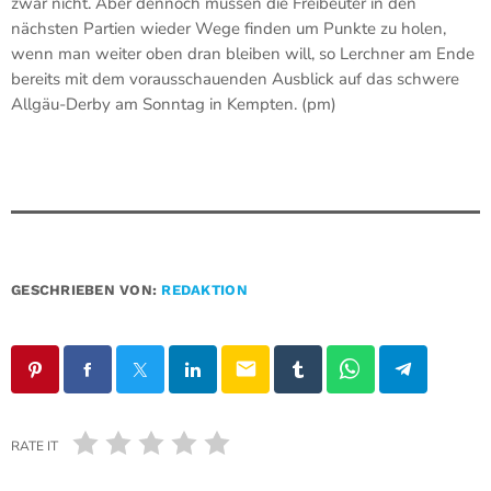
zwar nicht. Aber dennoch müssen die Freibeuter in den
nächsten Partien wieder Wege finden um Punkte zu holen,
wenn man weiter oben dran bleiben will, so Lerchner am Ende
bereits mit dem vorausschauenden Ausblick auf das schwere
Allgäu-Derby am Sonntag in Kempten. (pm)
GESCHRIEBEN VON:
REDAKTION
email
RATE IT