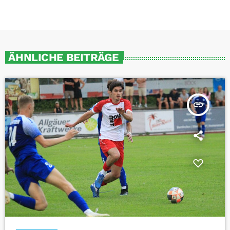
ÄHNLICHE BEITRÄGE
insert_link