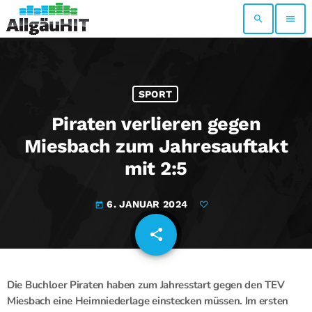
search
menu
SPORT
Piraten verlieren gegen
Miesbach zum Jahresauftakt
mit 2:5
6. JANUAR 2024
today
share
email
Die Buchloer Piraten haben zum Jahresstart gegen den TEV
Miesbach eine Heimniederlage einstecken müssen. Im ersten