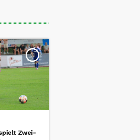
insert_link
spielt Zwei-