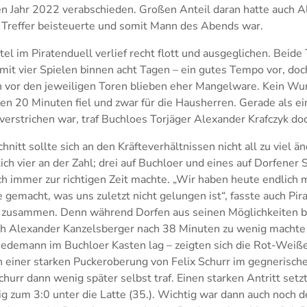
en Jahr 2022 verabschieden. Großen Anteil daran hatte auch Al
s Treffer beisteuerte und somit Mann des Abends war.
tel im Piratenduell verlief recht flott und ausgeglichen. Beide
it vier Spielen binnen acht Tagen – ein gutes Tempo vor, doc
n vor den jeweiligen Toren blieben eher Mangelware. Kein Wu
sten 20 Minuten fiel und zwar für die Hausherren. Gerade als e
 verstrichen war, traf Buchloes Torjäger Alexander Krafczyk doc
itt sollte sich an den Kräfteverhältnissen nicht all zu viel än
lich vier an der Zahl; drei auf Buchloer und eines auf Dorfener
ich immer zur richtigen Zeit machte. „Wir haben heute endlic
 gemacht, was uns zuletzt nicht gelungen ist“, fasste auch Pi
 zusammen. Denn während Dorfen aus seinen Möglichkeiten bi
ch Alexander Kanzelsberger nach 38 Minuten zu wenig machte
edemann im Buchloer Kasten lag – zeigten sich die Rot-Weißen
h einer starken Puckeroberung von Felix Schurr im gegnerische
churr dann wenig später selbst traf. Einen starken Antritt setz
g zum 3:0 unter die Latte (35.). Wichtig war dann auch noch d