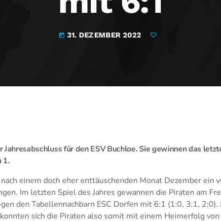
mit 6:1
31. DEZEMBER 2022
today
her Jahresabschluss für den ESV Buchloe. Sie gewinnen das letzt
 1.
 nach einem doch eher enttäuschenden Monat Dezember ein v
ngen. Im letzten Spiel des Jahres gewannen die Piraten am Fr
gen den Tabellennachbarn ESC Dorfen mit 6:1 (1:0, 3:1, 2:0). 
 konnten sich die Piraten also somit mit einem Heimerfolg vo