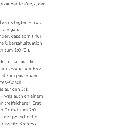
exander Krafczyk, der
 Teams legten – trotz
h die ganz
nder, dass somit nur
ine Überzahlsituation
h zum 1:0 (8.).
dern – bis auf die
 Seite, wobei der ESV
h mal zum passenden
rates-Coach
s auf den 3:1
 – was auch an einem
 treffsicherer. Erst
n Drittel zum 2:0
te der peilschnelle
er zweite Krafczyk-