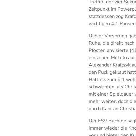
Treffer, der vier Sek
Zeitpunkt im Powerpl
stattdessen zog Krafc
wichtigen 4:1 Pausens
Dieser Vorsprung gab
Ruhe, die direkt nach
Pfosten anvisierte (4
einfachen Mitteln auc
Alexander Krafczyk au
den Puck geklaut hat
Hattrick zum 5:1 wohl
schwächten, als Chri
mit einer Spieldauer 
mehr weiter, doch die
durch Kapitän Christi
Der ESV Buchloe sagt 
immer wieder die Knoc
vor und hinter den Kul