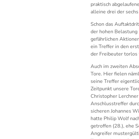
praktisch abgelaufen
alleine drei der sech
Schon das Auftaktdrit
der hohen Belastung m
gefährlichen Aktione
ein Treffer in den er
der Freibeuter torlos
Auch im zweiten Abschn
Tore. Hier fielen näm
seine Treffer eigentl
Zeitpunkt unsere Tore
Christopher Lerchner
Anschlusstreffer dur
sicheren Johannes Wi
hatte Philip Wolf nac
getroffen (28.), ehe S
Angreifer mustergülti