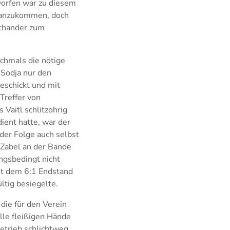
 Dorfen war zu diesem
eranzukommen, doch
rthander zum
chmals die nötige
 Sodja nur den
geschickt und mit
Treffer von
Vaitl schlitzohrig
ient hatte, war der
 der Folge auch selbst
 Zabel an der Bande
ungsbedingt nicht
mit dem 6:1 Endstand
ltig besiegelte.
die für den Verein
lle fleißigen Hände
betrieb schlichtweg