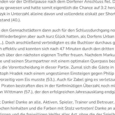
unden vor der Drittelpause nach dem Dorfener Anschluss fiel.
ay gewesen und hatte somit eigentlich die Chance auf 3:2 h
zyk in Unterzahl alleine davon und vollendete eiskalt per Sho
tand (40.).
 den Gennachstädtern dann auch für den Schlussdurchgang no
 Wiederbeginn aber auch kurz Glück hatten, als Dorfens Urban
1.). Doch anschließend verteidigten es die Buchloer durchaus 
h effektiv und konnten sich nach 47 Minuten durch den dritten 
ch über den nächsten eigenen Treffer freuen. Nachdem Markus 
te und seinen Sturmpartner mit einem optimalen Querpass bed
 die Vorentscheidung in dieser Partie. Zumal sich die Gäste in
stoph Hradek nach einem ungestümen Einsteigen gegen Philip
vorzeitig vom Eis musste (53.). Auch für Zabel ging es verletz
 Piraten bestraften dies in der fünfminütigen Überzahl noch 
an Wittmann (57.), der den erfolgreichen Jahresausklang endgü
Danke! Danke an alle, Aktiven, Spieler, Trainer und Betreuer, 
hen hinhalten und die Farben mit Stolz vertreten! Danke an a
issen und die freiwilligen Helfer aller Art, ohne die der Spiel