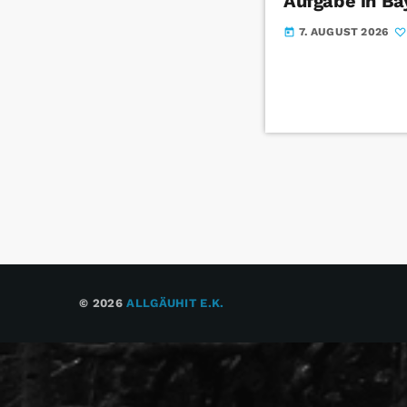
Aufgabe in Ba
7. AUGUST 2026
today
© 2026
ALLGÄUHIT E.K.