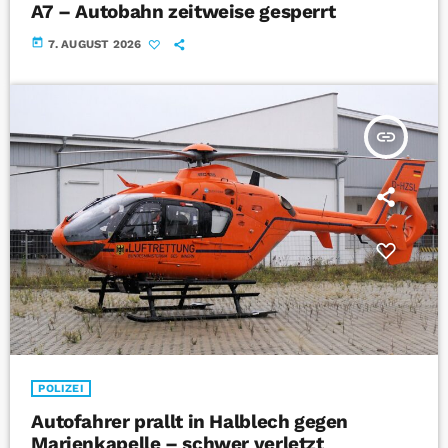
A7 – Autobahn zeitweise gesperrt
today
7. AUGUST 2026
insert_link
POLIZEI
Autofahrer prallt in Halblech gegen
Marienkapelle – schwer verletzt