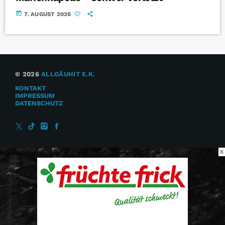
today
7. AUGUST 2026
© 2026
ALLGÄUHIT E.K.
KONTAKT
IMPRESSUM
DATENSCHUTZ
X