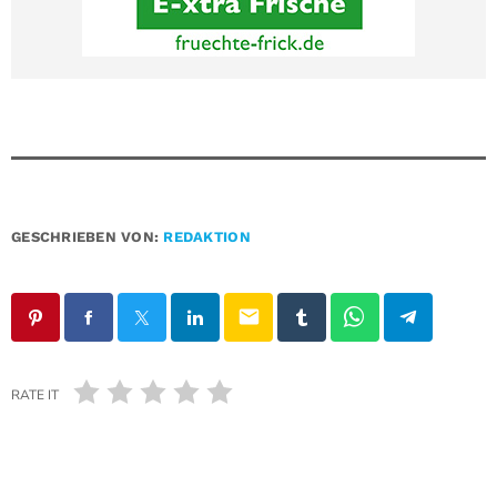
GESCHRIEBEN VON:
REDAKTION
email
RATE IT