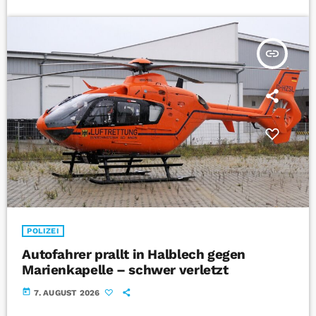
insert_link
POLIZEI
Autofahrer prallt in Halblech gegen
Marienkapelle – schwer verletzt
today
7. AUGUST 2026