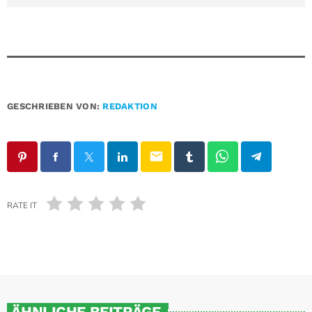
GESCHRIEBEN VON:
REDAKTION
email
RATE IT
ÄHNLICHE BEITRÄGE