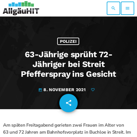
search
menu
POLIZEI
63-Jährige sprüht 72-
Jähriger bei Streit
Pfefferspray ins Gesicht
8. NOVEMBER 2021
today
share
email
Am späten Freitagabend gerieten zwei Frauen im Alter von
63 und 72 Jahren am Bahnhofsvorplatz in Buchloe in Streit. Im