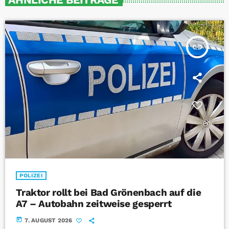
insert_link
POLIZEI
Traktor rollt bei Bad Grönenbach auf die
A7 – Autobahn zeitweise gesperrt
today
7. AUGUST 2026