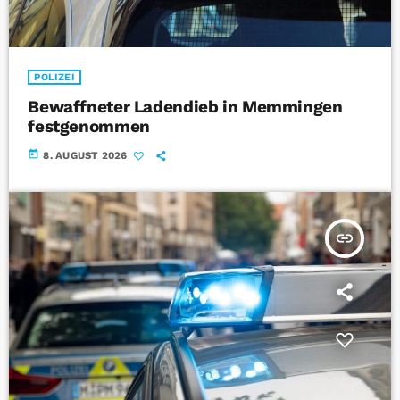
POLIZEI
Bewaffneter Ladendieb in Memmingen
festgenommen
today
8. AUGUST 2026
insert_link