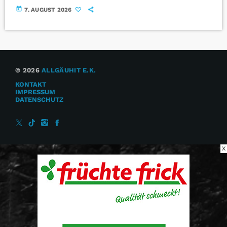
today
7. AUGUST 2026
© 2026
ALLGÄUHIT E.K.
KONTAKT
IMPRESSUM
DATENSCHUTZ
X