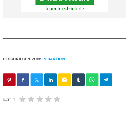
GESCHRIEBEN VON:
REDAKTION
email
RATE IT