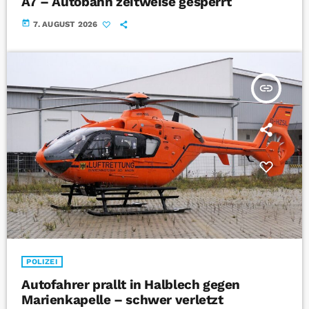
A7 – Autobahn zeitweise gesperrt
today
7. AUGUST 2026
insert_link
POLIZEI
Autofahrer prallt in Halblech gegen
Marienkapelle – schwer verletzt