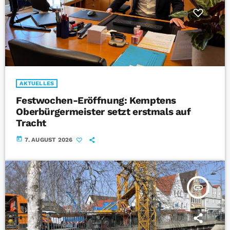
AKTUELLES
Festwochen-Eröffnung: Kemptens
Oberbürgermeister setzt erstmals auf
Tracht
today
7. AUGUST 2026
insert_link