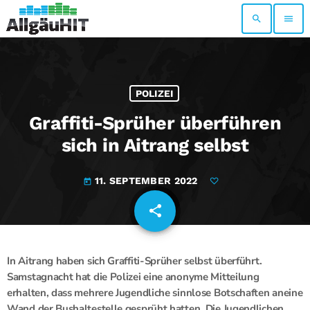
search
menu
POLIZEI
Graffiti-Sprüher überführen
sich in Aitrang selbst
11. SEPTEMBER 2022
today
share
email
In Aitrang haben sich Graffiti-Sprüher selbst überführt.
Samstagnacht hat die Polizei eine anonyme Mitteilung
erhalten, dass mehrere Jugendliche sinnlose Botschaften aneine
Wand der Bushaltestelle gesprüht hatten. Die Jugendlichen