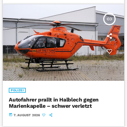
insert_link
POLIZEI
Autofahrer prallt in Halblech gegen
Marienkapelle – schwer verletzt
today
7. AUGUST 2026