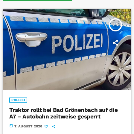
insert_link
POLIZEI
Traktor rollt bei Bad Grönenbach auf die
A7 – Autobahn zeitweise gesperrt
today
7. AUGUST 2026