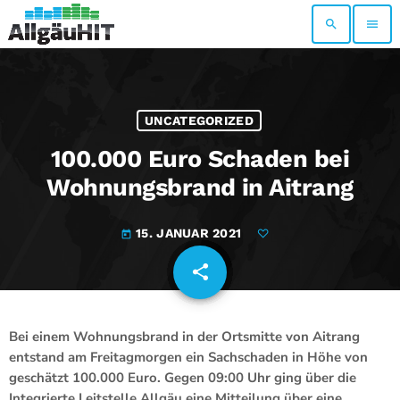
search
menu
UNCATEGORIZED
100.000 Euro Schaden bei
Wohnungsbrand in Aitrang
15. JANUAR 2021
today
share
email
Bei einem Wohnungsbrand in der Ortsmitte von Aitrang
entstand am Freitagmorgen ein Sachschaden in Höhe von
geschätzt 100.000 Euro. Gegen 09:00 Uhr ging über die
Integrierte Leitstelle Allgäu eine Mitteilung über eine