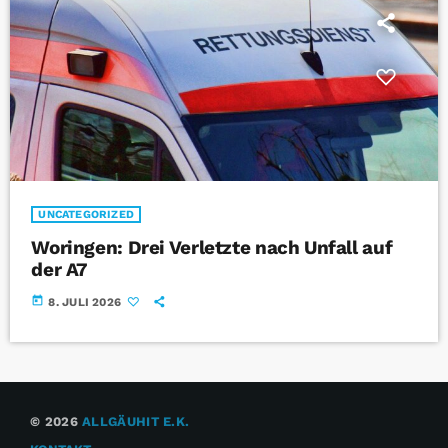
UNCATEGORIZED
Woringen: Drei Verletzte nach Unfall auf
der A7
today
8. JULI 2026
© 2026
ALLGÄUHIT E.K.