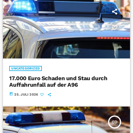
UNCATEGORIZED
17.000 Euro Schaden und Stau durch
Auffahrunfall auf der A96
today
25. JULI 2026
insert_link