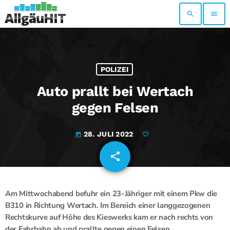
search
menu
POLIZEI
Auto prallt bei Wertach
gegen Felsen
28. JULI 2022
today
share
email
Am Mittwochabend befuhr ein 23-Jähriger mit einem Pkw die
B310 in Richtung Wertach. Im Bereich einer langgezogenen
Rechtskurve auf Höhe des Kieswerks kam er nach rechts von
der Fahrbahn ab und prallte gegen einen Felsen.