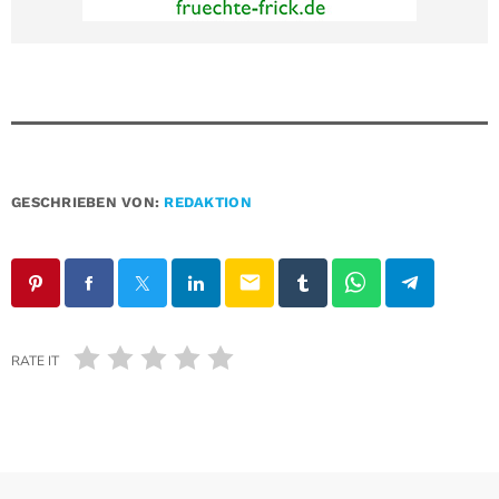
GESCHRIEBEN VON:
REDAKTION
email
RATE IT