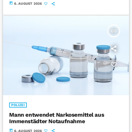
today
6. AUGUST 2026
insert_link
POLIZEI
Mann entwendet Narkosemittel aus
Immenstädter Notaufnahme
today
6. AUGUST 2026