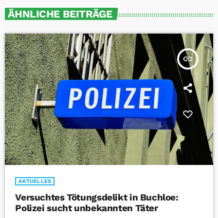
ÄHNLICHE BEITRÄGE
insert_link
AKTUELLES
Versuchtes Tötungsdelikt in Buchloe:
Polizei sucht unbekannten Täter