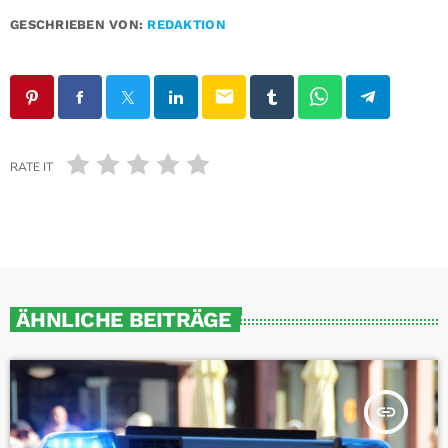
GESCHRIEBEN VON:
REDAKTION
email
RATE IT
ÄHNLICHE BEITRÄGE
insert_link