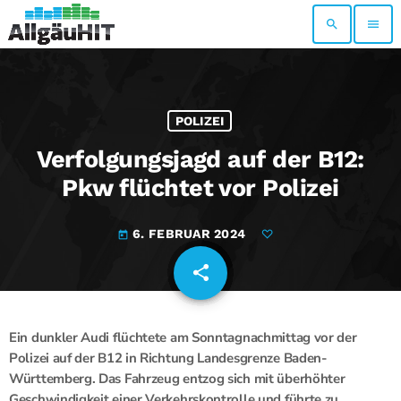
search
menu
POLIZEI
Verfolgungsjagd auf der B12:
Pkw flüchtet vor Polizei
6. FEBRUAR 2024
today
share
email
Ein dunkler Audi flüchtete am Sonntagnachmittag vor der
Polizei auf der B12 in Richtung Landesgrenze Baden-
Württemberg. Das Fahrzeug entzog sich mit überhöhter
Geschwindigkeit einer Verkehrskontrolle und führte zu