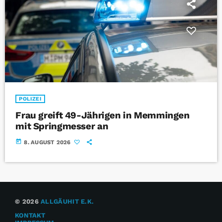
POLIZEI
Frau greift 49-Jährigen in Memmingen
mit Springmesser an
today
8. AUGUST 2026
© 2026
ALLGÄUHIT E.K.
KONTAKT