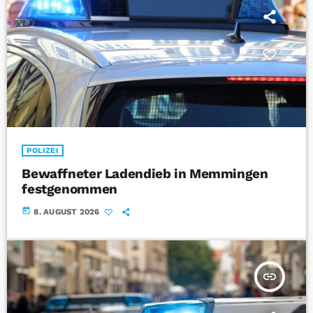
POLIZEI
Bewaffneter Ladendieb in Memmingen
festgenommen
today
8. AUGUST 2026
insert_link