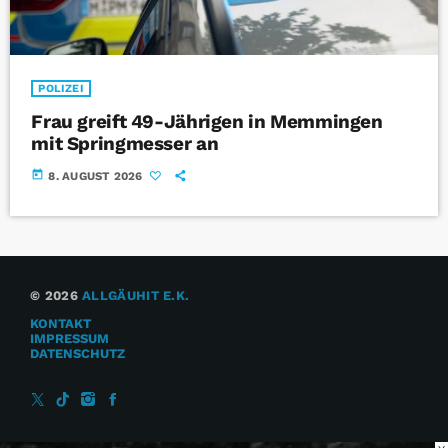
POLIZEI
Frau greift 49-Jährigen in Memmingen
mit Springmesser an
today
8. AUGUST 2026
© 2026
ALLGÄUHIT E.K.
KONTAKT
IMPRESSUM
DATENSCHUTZ