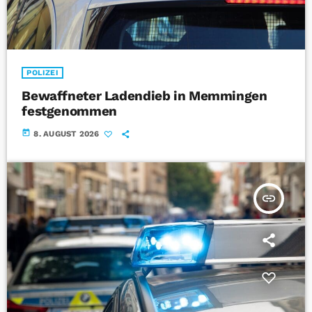
POLIZEI
Bewaffneter Ladendieb in Memmingen
festgenommen
today
8. AUGUST 2026
insert_link