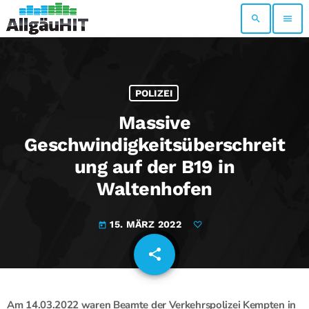
search
menu
POLIZEI
Massive
Geschwindigkeitsüberschreit
ung auf der B19 in
Waltenhofen
15. MÄRZ 2022
today
share
email
Am 14.03.2022 waren Beamte der Verkehrspolizei Kempten in