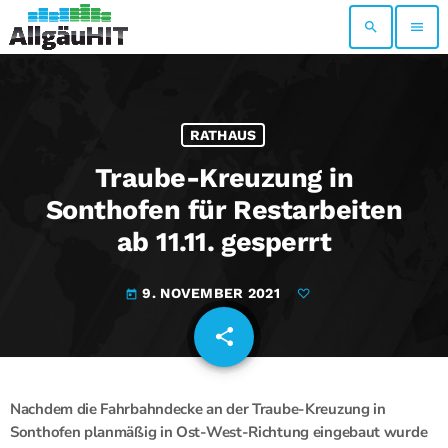
search
menu
RATHAUS
Traube-Kreuzung in
Sonthofen für Restarbeiten
ab 11.11. gesperrt
9. NOVEMBER 2021
today
share
email
Nachdem die Fahrbahndecke an der Traube-Kreuzung in
Sonthofen planmäßig in Ost-West-Richtung eingebaut wurde