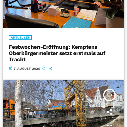
AKTUELLES
Festwochen-Eröffnung: Kemptens
Oberbürgermeister setzt erstmals auf
Tracht
today
7. AUGUST 2026
insert_link