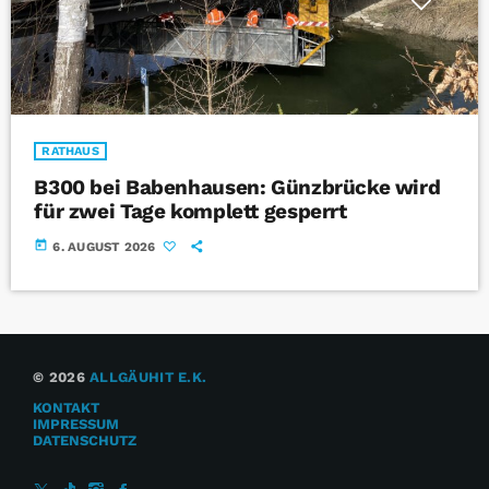
RATHAUS
B300 bei Babenhausen: Günzbrücke wird
für zwei Tage komplett gesperrt
today
6. AUGUST 2026
© 2026
ALLGÄUHIT E.K.
KONTAKT
IMPRESSUM
DATENSCHUTZ