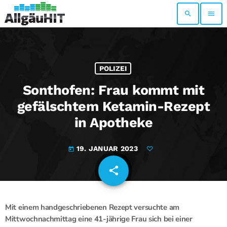
search
menu
POLIZEI
Sonthofen: Frau kommt mit
gefälschtem Ketamin-Rezept
in Apotheke
19. JANUAR 2023
today
share
email
Mit einem handgeschriebenen Rezept versuchte am
Mittwochnachmittag eine 41-jährige Frau sich bei einer