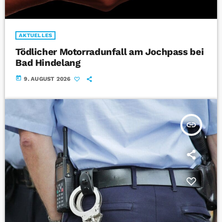
AKTUELLES
Tödlicher Motorradunfall am Jochpass bei
Bad Hindelang
today
9. AUGUST 2026
insert_link