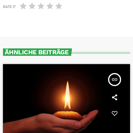
RATE IT
ÄHNLICHE BEITRÄGE
insert_link