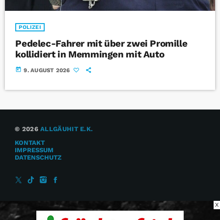
POLIZEI
Pedelec-Fahrer mit über zwei Promille
kollidiert in Memmingen mit Auto
today
9. AUGUST 2026
© 2026
ALLGÄUHIT E.K.
KONTAKT
IMPRESSUM
DATENSCHUTZ
X