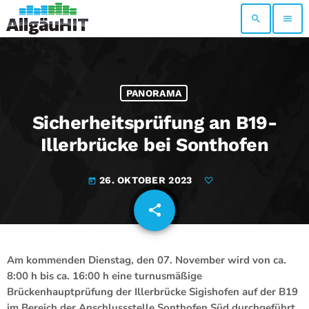
search
menu
PANORAMA
Sicherheitsprüfung an B19-
Illerbrücke bei Sonthofen
26. OKTOBER 2023
today
share
email
Am kommenden Dienstag, den 07. November wird von ca.
8:00 h bis ca. 16:00 h eine turnusmäßige
Brückenhauptprüfung der Illerbrücke Sigishofen auf der B19
im Bereich der Anschlussstelle Sonthofen Süd durchgeführt.