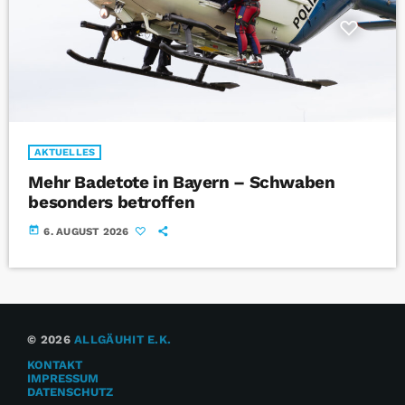
AKTUELLES
Mehr Badetote in Bayern – Schwaben
besonders betroffen
today
6. AUGUST 2026
© 2026
ALLGÄUHIT E.K.
KONTAKT
IMPRESSUM
DATENSCHUTZ