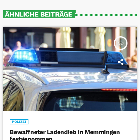
ÄHNLICHE BEITRÄGE
insert_link
POLIZEI
Bewaffneter Ladendieb in Memmingen
festgenommen