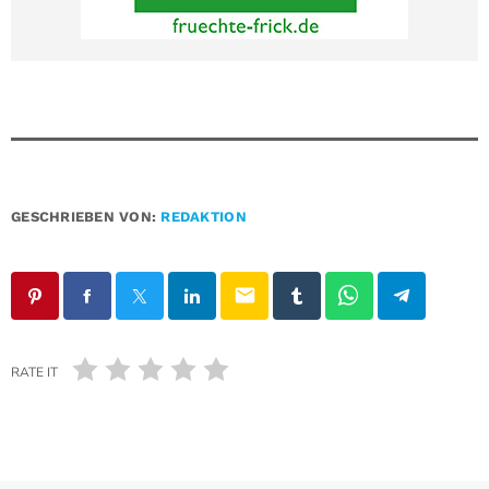
GESCHRIEBEN VON:
REDAKTION
email
RATE IT