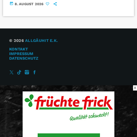
today
8. AUGUST 2026
© 2026
ALLGÄUHIT E.K.
KONTAKT
IMPRESSUM
DATENSCHUTZ
X