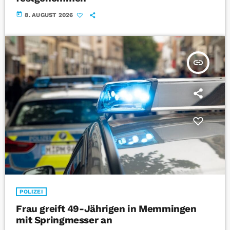
today
8. AUGUST 2026
insert_link
POLIZEI
Frau greift 49-Jährigen in Memmingen
mit Springmesser an