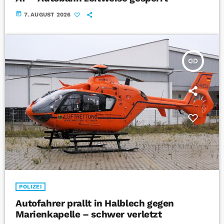
today
7. AUGUST 2026
insert_link
POLIZEI
Autofahrer prallt in Halblech gegen
Marienkapelle – schwer verletzt