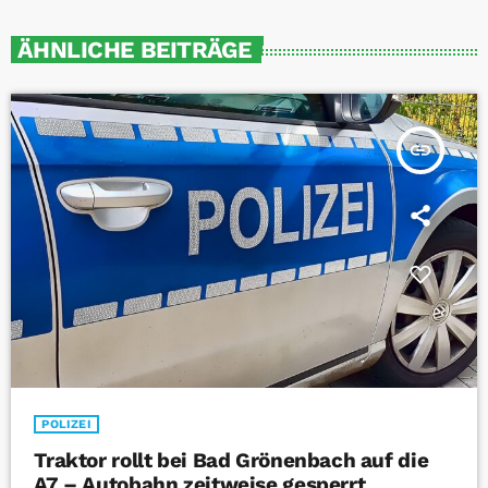
ÄHNLICHE BEITRÄGE
insert_link
POLIZEI
Traktor rollt bei Bad Grönenbach auf die
A7 – Autobahn zeitweise gesperrt