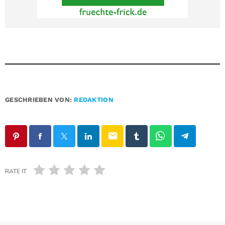
GESCHRIEBEN VON:
REDAKTION
email
RATE IT