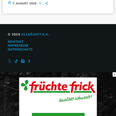
today
7. AUGUST 2026
© 2026
ALLGÄUHIT E.K.
KONTAKT
IMPRESSUM
DATENSCHUTZ
X