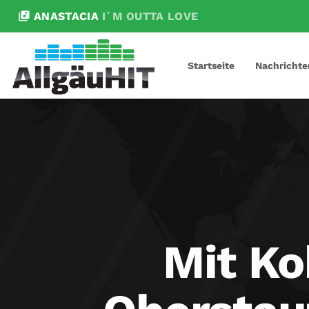
library_music
ANASTACIA
I´M OUTTA LOVE
Startseite
Nachrichte
Mit Ko