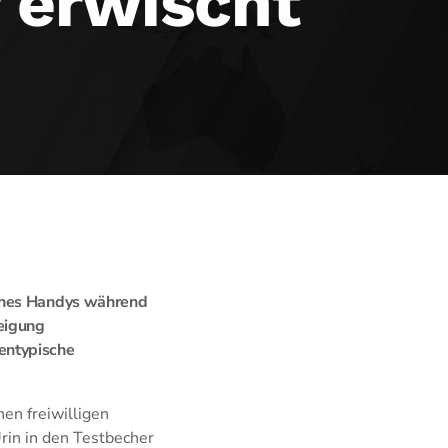
 erwischt
eines Handys während
eigung
entypische
en freiwilligen
rin in den Testbecher