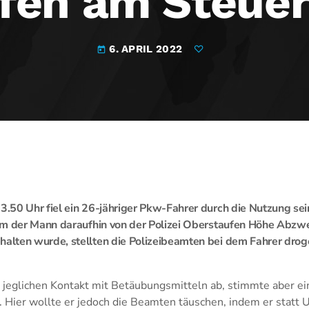
fen am Steuer
6. APRIL 2022
today
.50 Uhr fiel ein 26-jähriger Pkw-Fahrer durch die Nutzung s
em der Mann daraufhin von der Polizei Oberstaufen Höhe Abzw
lten wurde, stellten die Polizeibeamten bei dem Fahrer drog
r jeglichen Kontakt mit Betäubungsmitteln ab, stimmte aber ein
 Hier wollte er jedoch die Beamten täuschen, indem er statt U