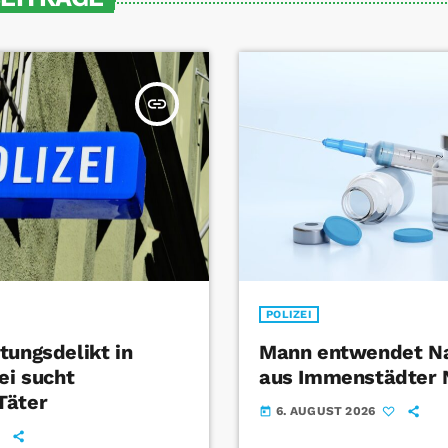
insert_link
POLIZEI
tungsdelikt in
Mann entwendet Na
ei sucht
aus Immenstädter
Täter
6. AUGUST 2026
today