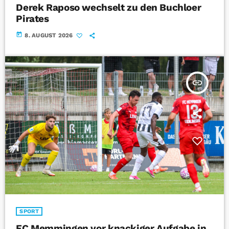
Derek Raposo wechselt zu den Buchloer
Pirates
today
8. AUGUST 2026
insert_link
SPORT
FC Memmingen vor knackiger Aufgabe in