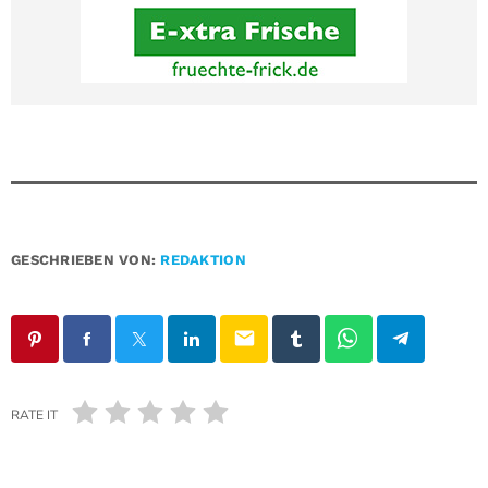
GESCHRIEBEN VON:
REDAKTION
email
RATE IT