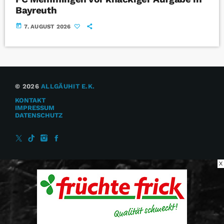
Bayreuth
today
7. AUGUST 2026
© 2026
ALLGÄUHIT E.K.
KONTAKT
IMPRESSUM
DATENSCHUTZ
X