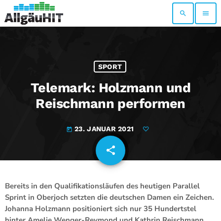
search
menu
SPORT
Telemark: Holzmann und
Reischmann performen
23. JANUAR 2021
today
share
email
Bereits in den Qualifikationsläufen des heutigen Parallel
Sprint in Oberjoch setzten die deutschen Damen ein Zeichen.
Johanna Holzmann positioniert sich nur 35 Hundertstel
hinter Amelie Wenger-Reymond und Kathrin Reischmann