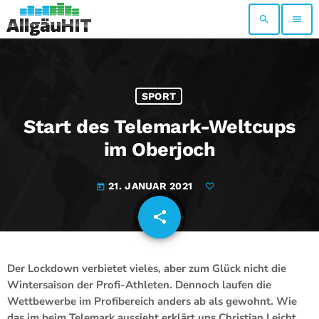
search
menu
SPORT
Start des Telemark-Weltcups
im Oberjoch
21. JANUAR 2021
today
share
email
Der Lockdown verbietet vieles, aber zum Glück nicht die
Wintersaison der Profi-Athleten. Dennoch laufen die
Wettbewerbe im Profibereich anders ab als gewohnt. Wie
das im beim Telemark aussieht erklärt uns Christian Leicht,