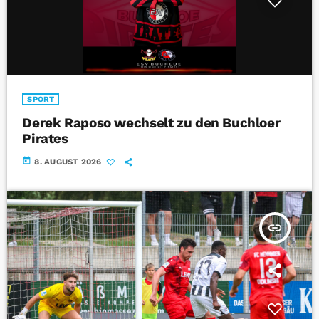
SPORT
Derek Raposo wechselt zu den Buchloer
Pirates
today
8. AUGUST 2026
insert_link