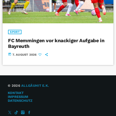
SPORT
FC Memmingen vor knackiger Aufgabe in
Bayreuth
today
7. AUGUST 2026
© 2026
ALLGÄUHIT E.K.
KONTAKT
IMPRESSUM
DATENSCHUTZ