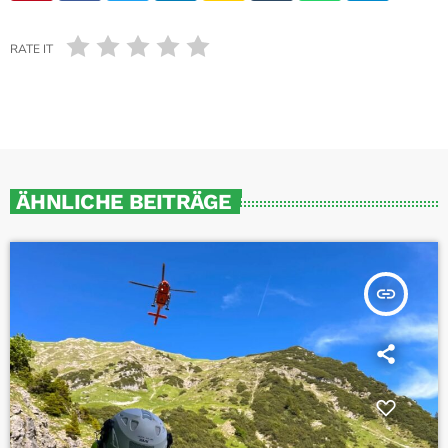
RATE IT
ÄHNLICHE BEITRÄGE
insert_link