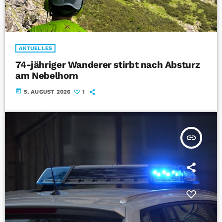
AKTUELLES
74-jähriger Wanderer stirbt nach Absturz
am Nebelhorn
today
5. AUGUST 2026
1
insert_link