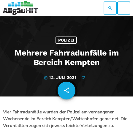
search
menu
POLIZEI
Mehrere Fahrradunfälle im
Bereich Kempten
12. JULI 2021
today
share
email
Vier Fahrradunfälle wurden der Polizei am vergangenen
Wochenende im Bereich Kempten/Waltenhofen gemeldet. Die
Verunfallten zogen sich jeweils leichte Verletzungen zu.