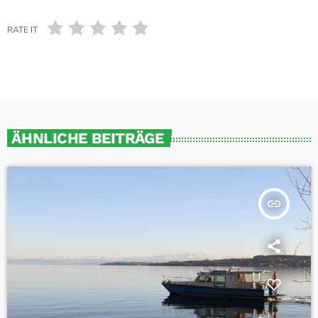
RATE IT
ÄHNLICHE BEITRÄGE
insert_link