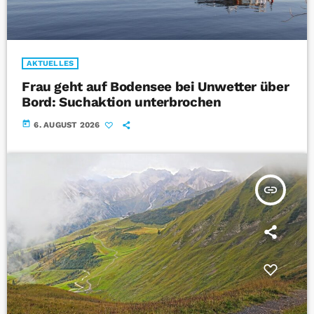
AKTUELLES
Frau geht auf Bodensee bei Unwetter über
Bord: Suchaktion unterbrochen
today
6. AUGUST 2026
insert_link