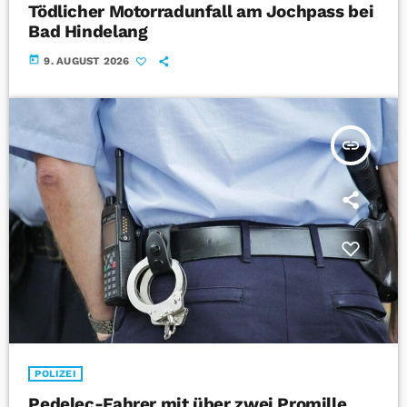
Tödlicher Motorradunfall am Jochpass bei
Bad Hindelang
today
9. AUGUST 2026
insert_link
POLIZEI
Pedelec-Fahrer mit über zwei Promille