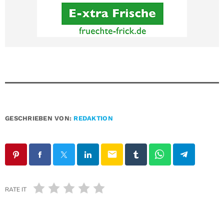
GESCHRIEBEN VON:
REDAKTION
email
RATE IT