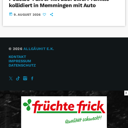
kollidiert in Memmingen mit Auto
today
9. AUGUST 2026
© 2026
ALLGÄUHIT E.K.
KONTAKT
IMPRESSUM
DATENSCHUTZ
X