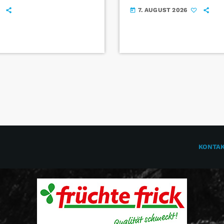
7. AUGUST 2026
today
KONTA