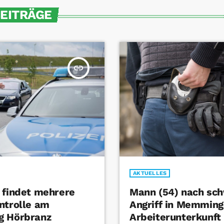
BEITRÄGE
insert_link
AKTUELLES
 findet mehrere
Mann (54) nach sc
ntrolle am
Angriff in Memming
g Hörbranz
Arbeiterunterkunft 