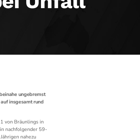
ei Unfall
o beinahe ungebremst
 auf insgesamt rund
1 von Bräunlings in
in nachfolgender 59-
-Jährigen nahezu