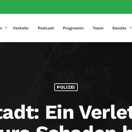
n
Verkehr
Podcast
Programm
Team
Sender
POLIZEI
dt: Ein Verle