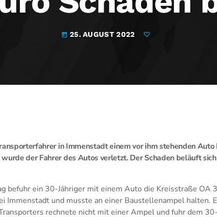
uro Schaden b
25. AUGUST 2022
today
Transporterfahrer in Immenstadt einem vor ihm stehenden Aut
wurde der Fahrer des Autos verletzt. Der Schaden beläuft sich
 befuhr ein 30-Jähriger mit einem Auto die Kreisstraße OA 3
i Immenstadt und musste an einer Baustellenampel halten. E
 Transporters rechnete nicht mit einer Ampel und fuhr dem 30