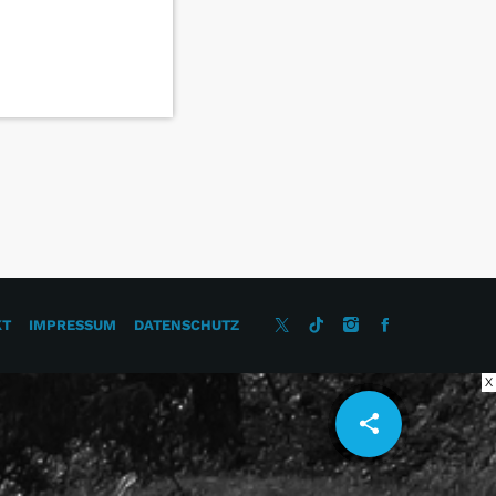
KT
IMPRESSUM
DATENSCHUTZ
X
share
email