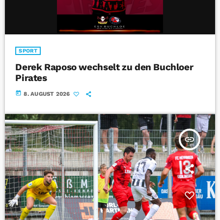
SPORT
Derek Raposo wechselt zu den Buchloer
Pirates
today
8. AUGUST 2026
insert_link