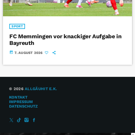
SPORT
FC Memmingen vor knackiger Aufgabe in
Bayreuth
today
7. AUGUST 2026
© 2026
ALLGÄUHIT E.K.
KONTAKT
IMPRESSUM
DATENSCHUTZ