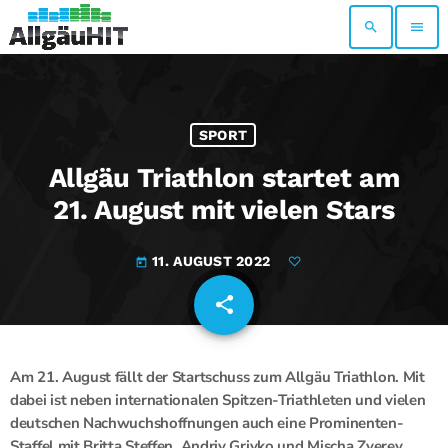
search
menu
SPORT
Allgäu Triathlon startet am
21. August mit vielen Stars
11. AUGUST 2022
today
share
email
Am 21. August fällt der Startschuss zum Allgäu Triathlon. Mit
dabei ist neben internationalen Spitzen-Triathleten und vielen
deutschen Nachwuchshoffnungen auch eine Prominenten-
Staffel mit Britta Steffen, Andriy Grivko und Mischa Zverev.