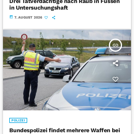
Drei Tatverdächtige nach Raub in Füssen
in Untersuchungshaft
today
7. AUGUST 2026
insert_link
POLIZEI
Bundespolizei findet mehrere Waffen bei