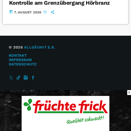
Kontrolle am Grenzübergang Hörbranz
today
7. AUGUST 2026
© 2026
ALLGÄUHIT E.K.
KONTAKT
IMPRESSUM
DATENSCHUTZ
X