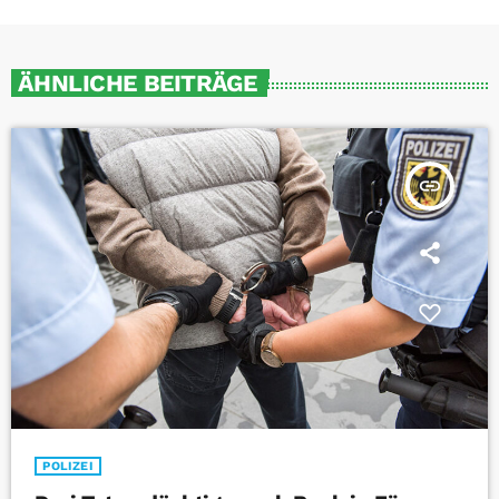
ÄHNLICHE BEITRÄGE
insert_link
POLIZEI