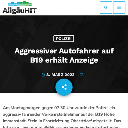
search
menu
POLIZEI
Aggressiver Autofahrer auf
B19 erhält Anzeige
8. MÄRZ 2022
today
share
email
Am Montagmorgen gegen 07:30 Uhr wurde der Polizei ein
aggressiv fahrender Verkehrsteilnehmer auf der B19 Höhe
Immenstadt-Stein in Fahrtrichtung Oberstdorf mitgeteilt. Das
Fahrzeug, ein grüner BMW, sei anderen Verkehrsteilnehmern