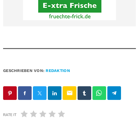
GESCHRIEBEN VON:
REDAKTION
email
RATE IT