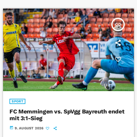
insert_link
SPORT
FC Memmingen vs. SpVgg Bayreuth endet
mit 3:1-Sieg
today
9. AUGUST 2026