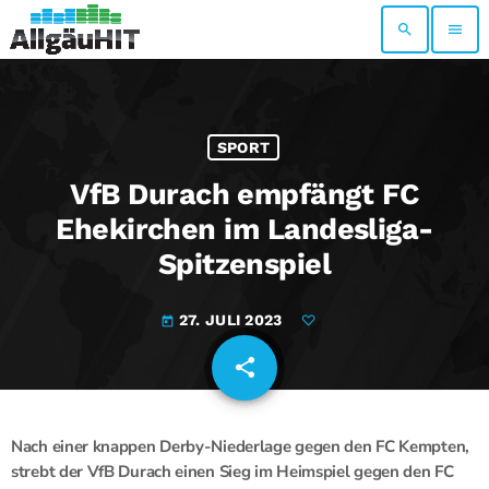
search
menu
SPORT
VfB Durach empfängt FC
Ehekirchen im Landesliga-
Spitzenspiel
27. JULI 2023
today
share
email
Nach einer knappen Derby-Niederlage gegen den FC Kempten,
strebt der VfB Durach einen Sieg im Heimspiel gegen den FC