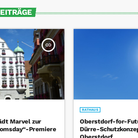
BEITRÄGE
insert_link
RATHAUS
dt Marvel zur
Oberstdorf-for-Fut
oomsday“-Premiere
Dürre-Schutzkonzep
Oberstdorf