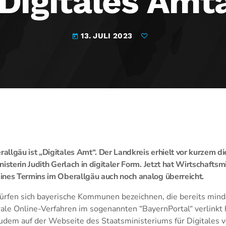
Digitales Am
13. JULI 2023
today
llgäu ist „Digitales Amt“. Der Landkreis erhielt vor kurzem 
isterin Judith Gerlach in digitaler Form. Jetzt hat Wirtschafts
ines Termins im Oberallgäu auch noch analog überreicht.
dürfen sich bayerische Kommunen bezeichnen, die bereits min
le Online-Verfahren im sogenannten “BayernPortal“ verlinkt 
m auf der Webseite des Staatsministeriums für Digitales ve