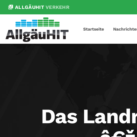
library_music
ALLGÄUHIT
VERKEHR
Startseite
Nachrichte
Das Landr