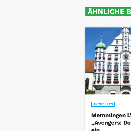
ÄHNLICHE 
AKTUELLES
Memmingen lä
„Avengers: D
ein