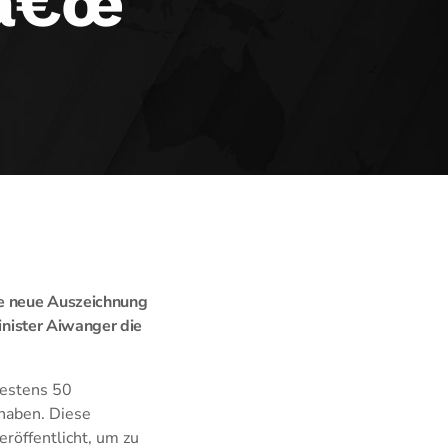
tâ€œ
die neue Auszeichnung
minister Aiwanger die
destens 50
haben. Diese
röffentlicht, um zu