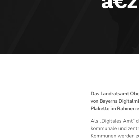
â€ž
Das Landratsamt Obera
von Bayerns Digitalmin
Plakette im Rahmen e
Als „Digitales Amt“ 
kommunale und zentra
Kommunen werden zude