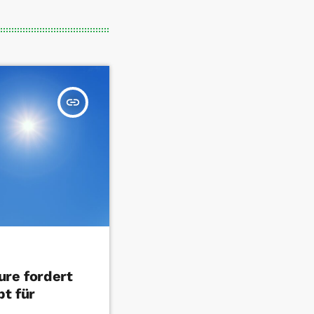
insert_link
ure fordert
t für