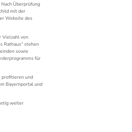
. Nach Überprüfung
hild mit der
 der Website des
 Vielzahl von
es Rathaus“ stehen
meinden sowie
örderprogramms für
profitieren und
im Bayernportal und
etig weiter