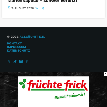
Marienkapelle – schwer verletzt
today
7. AUGUST 2026
© 2026
ALLGÄUHIT E.K.
KONTAKT
IMPRESSUM
DATENSCHUTZ
X