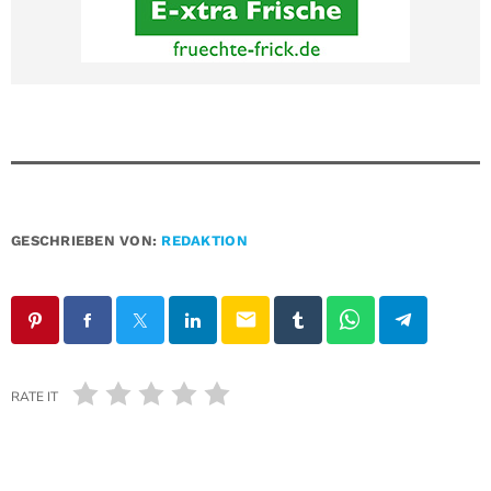
GESCHRIEBEN VON:
REDAKTION
email
RATE IT