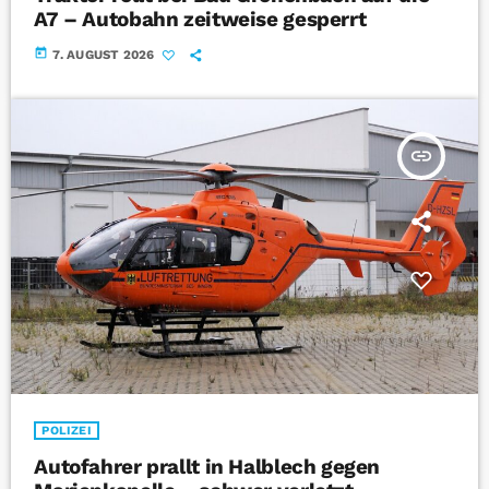
A7 – Autobahn zeitweise gesperrt
today
7. AUGUST 2026
insert_link
POLIZEI
Autofahrer prallt in Halblech gegen