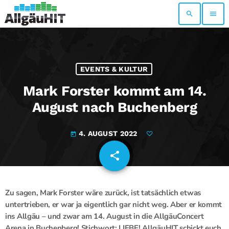
search
menu
EVENTS & KULTUR
Mark Forster kommt am 14.
August nach Buchenberg
4. AUGUST 2022
today
share
email
Zu sagen, Mark Forster wäre zurück, ist tatsächlich etwas
untertrieben, er war ja eigentlich gar nicht weg. Aber er kommt
ins Allgäu – und zwar am 14. August in die AllgäuConcert
Arena in Buchenberg! Stichwort: LIEBE! AllgäuHIT schickt euch