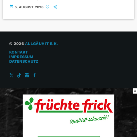
today
5. AUGUST 2026
© 2026
ALLGÄUHIT E.K.
KONTAKT
IMPRESSUM
DATENSCHUTZ
X