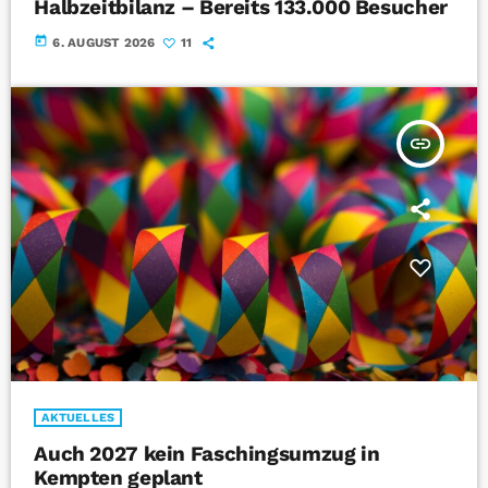
Halbzeitbilanz – Bereits 133.000 Besucher
today
6. AUGUST 2026
11
insert_link
AKTUELLES
Auch 2027 kein Faschingsumzug in
Kempten geplant