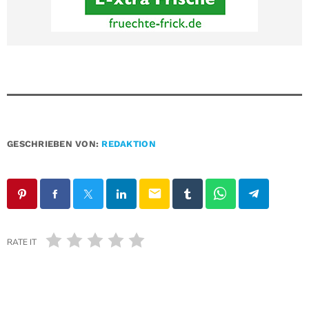
GESCHRIEBEN VON:
REDAKTION
email
RATE IT