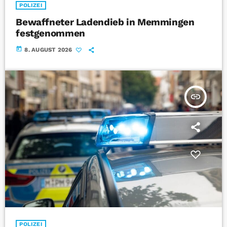
POLIZEI
Bewaffneter Ladendieb in Memmingen
festgenommen
today
8. AUGUST 2026
insert_link
POLIZEI