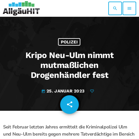
search
menu
POLIZEI
Kripo Neu-Ulm nimmt
mutmaßlichen
Drogenhändler fest
25. JANUAR 2023
today
share
email
Seit Februar letzten Jahres ermittelt die Kriminalpolizei Ulm
und Neu-Ulm bereits gegen mehrere Tatverdächtige im Bereich