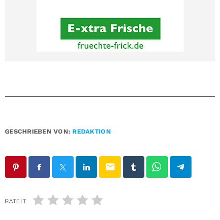
GESCHRIEBEN VON:
REDAKTION
email
RATE IT