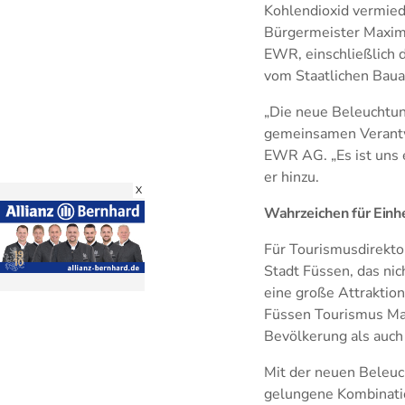
Kohlendioxid vermied
Bürgermeister Maximil
EWR, einschließlich 
vom Staatlichen Bau
„Die neue Beleuchtun
gemeinsamen Verantwor
EWR AG. „Es ist uns 
er hinzu.
X
Wahrzeichen für Einh
Für Tourismusdirekto
Stadt Füssen, das nic
eine große Attraktion
Füssen Tourismus Mar
Bevölkerung als auch
Mit der neuen Beleuc
gelungene Kombinatio