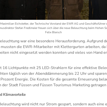
r Maximilian Eichstetter, der Technische Vorstand der EWR AG und Geschäftsführ
musdirektor Stefan Fredlmeier freuen sich über die neue Beleuchtung beim Hohen Sch
Felix Blersch
eleuchtung war eine besondere Herausforderung. Aufgrund de
mussten die EWR-Mitarbeiter mit Klettergurten arbeiten, da
beiten nicht eingesetzt werden konnten und vieles von Hand e
 16 Lichtpunkte mit 25 LED-Strahlern für eine effektive Bel
chten täglich von der Abenddämmerung bis 22 Uhr und sparen 
 Prozent Energie. Die Kosten für die gesamte Erneuerung bela
n der Stadt Füssen und Füssen Tourismus Marketing getragen
d Klimavorteile
eleuchtung wird nicht nur Strom gespart, sondern auch eine 