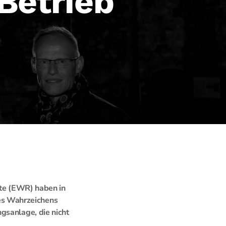
 Betrieb
tte (EWR) haben in
es Wahrzeichens
gsanlage, die nicht