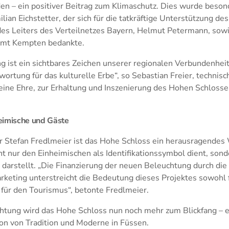
en – ein positiver Beitrag zum Klimaschutz. Dies wurde beson
ian Eichstetter, der sich für die tatkräftige Unterstützung 
des Leiters des Verteilnetzes Bayern, Helmut Petermann, sow
amt Kempten bedankte.
g ist ein sichtbares Zeichen unserer regionalen Verbundenhei
tung für das kulturelle Erbe“, so Sebastian Freier, technisc
eine Ehre, zur Erhaltung und Inszenierung des Hohen Schlosses
eimische und Gäste
r Stefan Fredlmeier ist das Hohe Schloss ein herausragendes
ht nur den Einheimischen als Identifikationssymbol dient, sond
 darstellt. „Die Finanzierung der neuen Beleuchtung durch di
keting unterstreicht die Bedeutung dieses Projektes sowohl f
 für den Tourismus“, betonte Fredlmeier.
htung wird das Hohe Schloss nun noch mehr zum Blickfang – e
n von Tradition und Moderne in Füssen.