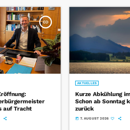
insert_link
AKTUELLES
röffnung:
Kurze Abkühlung im
rbürgermeister
Schon ab Sonntag k
s auf Tracht
zurück
7. AUGUST 2026
today