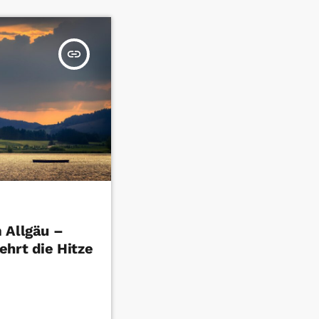
insert_link
 Allgäu –
ehrt die Hitze