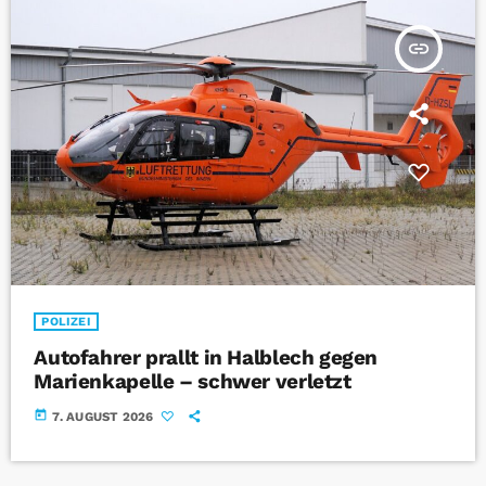
insert_link
POLIZEI
Autofahrer prallt in Halblech gegen
Marienkapelle – schwer verletzt
today
7. AUGUST 2026