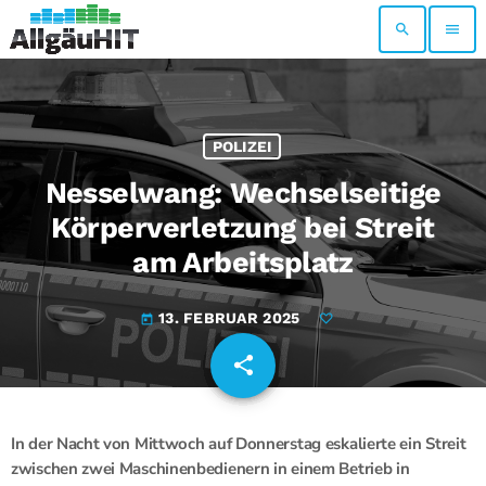
search
menu
POLIZEI
Nesselwang: Wechselseitige
Körperverletzung bei Streit
am Arbeitsplatz
13. FEBRUAR 2025
today
share
email
In der Nacht von Mittwoch auf Donnerstag eskalierte ein Streit
zwischen zwei Maschinenbedienern in einem Betrieb in