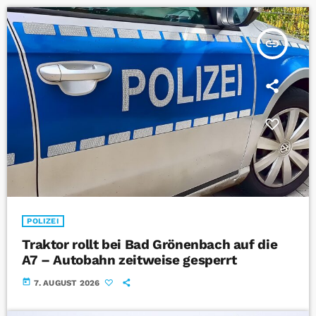
insert_link
POLIZEI
Traktor rollt bei Bad Grönenbach auf die
A7 – Autobahn zeitweise gesperrt
today
7. AUGUST 2026