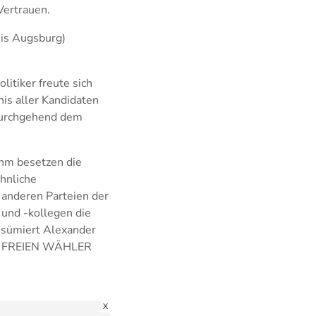
Vertrauen.
eis Augsburg)
litiker freute sich
is aller Kandidaten
 durchgehend dem
ihm besetzen die
hnliche
 anderen Parteien der
 und -kollegen die
esümiert Alexander
 der FREIEN WÄHLER
X