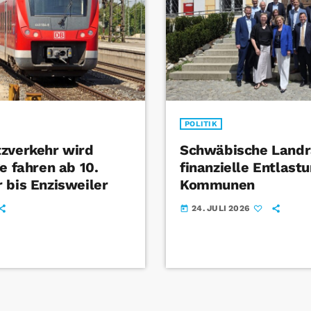
POLITIK
zverkehr wird
Schwäbische Landr
e fahren ab 10.
finanzielle Entlast
 bis Enzisweiler
Kommunen
24. JULI 2026
today