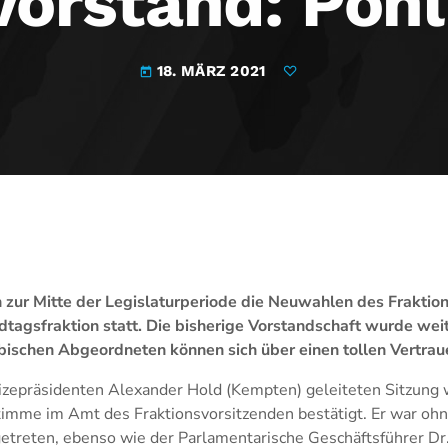
vorstand: Pohl
18. MÄRZ 2021
today
zur Mitte der Legislaturperiode die Neuwahlen des Fraktion
gsfraktion statt. Die bisherige Vorstandschaft wurde we
bischen Abgeordneten können sich über einen tollen Vertra
izepräsidenten Alexander Hold (Kempten) geleiteten Sitzung w
timme im Amt des Fraktionsvorsitzenden bestätigt. Er war oh
treten, ebenso wie der Parlamentarische Geschäftsführer Dr