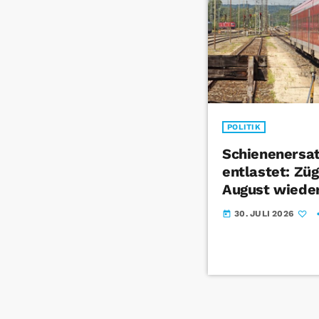
POLITIK
Schienenersat
entlastet: Züg
August wieder
30. JULI 2026
today