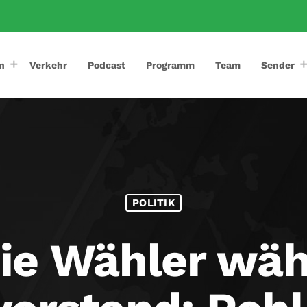
n
Verkehr
Podcast
Programm
Team
Sender
POLITIK
ie Wähler wä