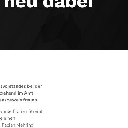
 neu dabei
svorstandes bei der
itgehend im Amt
uensbeweis freuen.
urde Florian Streibl
ne einen
. Fabian Mehring