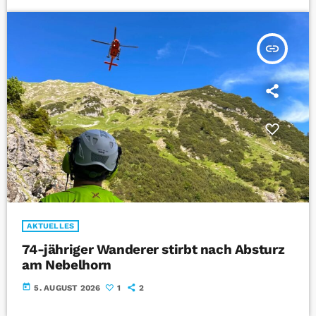
insert_link
AKTUELLES
74-jähriger Wanderer stirbt nach Absturz
am Nebelhorn
today
5. AUGUST 2026
1
2