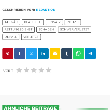
GESCHRIEBEN VON:
REDAKTION
ALLGÄU
BLAULICHT
EINSATZ
POLIZEI
RETTUNGSDIENST
SCHADEN
SCHWERVERLETZT
UNFALL
VERLETZT
email
RATE IT
ÄHNLICHE BEITRÄGE