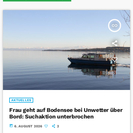
insert_link
AKTUELLES
Frau geht auf Bodensee bei Unwetter über
Bord: Suchaktion unterbrochen
today
6. AUGUST 2026
2