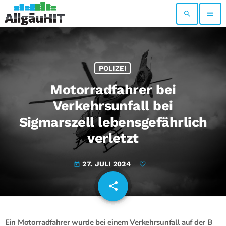
search
menu
POLIZEI
Motorradfahrer bei
Verkehrsunfall bei
Sigmarszell lebensgefährlich
verletzt
27. JULI 2024
today
share
email
Ein Motorradfahrer wurde bei einem Verkehrsunfall auf der B