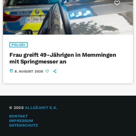
POLIZEI
Frau greift 49-Jährigen in Memmingen
mit Springmesser an
today
8. AUGUST 2026
© 2026
ALLGÄUHIT E.K.
KONTAKT
IMPRESSUM
DATENSCHUTZ