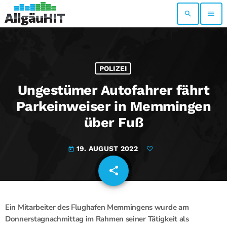
search
menu
POLIZEI
Ungestümer Autofahrer fährt
Parkeinweiser in Memmingen
über Fuß
19. AUGUST 2022
today
share
email
Ein Mitarbeiter des Flughafen Memmingens wurde am
Donnerstagnachmittag im Rahmen seiner Tätigkeit als