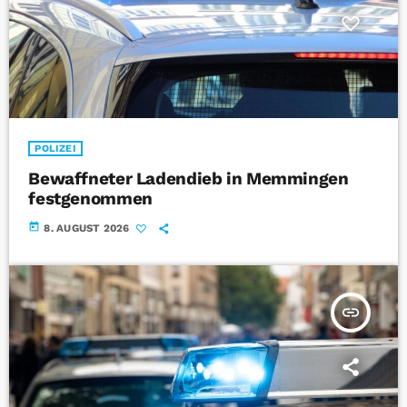
POLIZEI
Bewaffneter Ladendieb in Memmingen
festgenommen
today
8. AUGUST 2026
insert_link