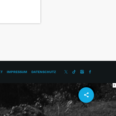
KT
IMPRESSUM
DATENSCHUTZ
X
share
email