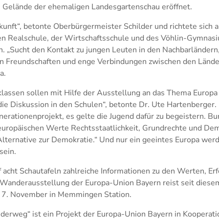
 Gelände der ehemaligen Landesgartenschau eröffnet.
kunft“, betonte Oberbürgermeister Schilder und richtete sich 
hen Realschule, der Wirtschaftsschule und des Vöhlin-Gymnasi
. „Sucht den Kontakt zu jungen Leuten in den Nachbarländern,
n Freundschaften und enge Verbindungen zwischen den Länder
a.
klassen sollen mit Hilfe der Ausstellung an das Thema Europa
die Diskussion in den Schulen“, betonte Dr. Ute Hartenberger.
erationenprojekt, es gelte die Jugend dafür zu begeistern. B
e europäischen Werte Rechtsstaatlichkeit, Grundrechte und Dem
 Alternative zur Demokratie.“ Und nur ein geeintes Europa werd
sein.
 acht Schautafeln zahlreiche Informationen zu den Werten, E
e Wanderausstellung der Europa-Union Bayern reist seit diese
s 7. November in Memmingen Station.
rweg“ ist ein Projekt der Europa-Union Bayern in Kooperati