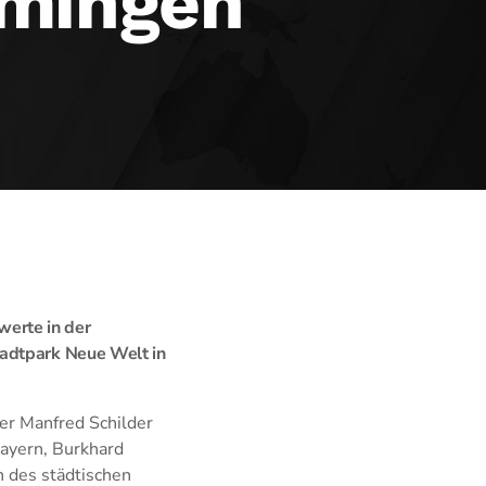
mingen
erte in der
tadtpark Neue Welt in
r Manfred Schilder
ayern, Burkhard
 des städtischen