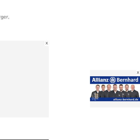
rger,
X
X