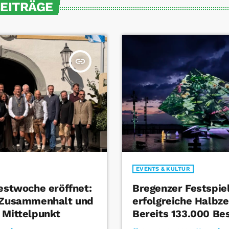
BEITRÄGE
insert_link
EVENTS & KULTUR
Festwoche eröffnet:
Bregenzer Festspie
t Zusammenhalt und
erfolgreiche Halbze
 Mittelpunkt
Bereits 133.000 Be