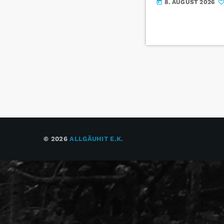
8. AUGUST 2026
today
© 2026
ALLGÄUHIT E.K.