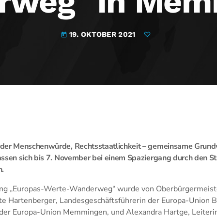
rweg" in Mem
19. OKTOBER 2021
today
der Menschenwürde, Rechtsstaatlichkeit – gemeinsame Grundw
assen sich bis 7. November bei einem Spaziergang durch den S
.
ng „Europas-Werte-Wanderweg“ wurde von Oberbürgermeiste
e Hartenberger, Landesgeschäftsführerin der Europa-Union B
 der Europa-Union Memmingen, und Alexandra Hartge, Leiterin