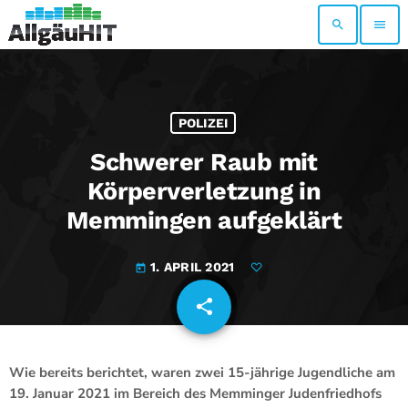
search
menu
POLIZEI
Schwerer Raub mit
Körperverletzung in
Memmingen aufgeklärt
1. APRIL 2021
today
share
email
Wie bereits berichtet, waren zwei 15-jährige Jugendliche am
19. Januar 2021 im Bereich des Memminger Judenfriedhofs