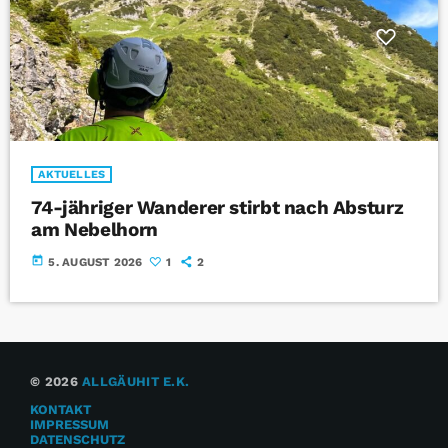
AKTUELLES
74-jähriger Wanderer stirbt nach Absturz
am Nebelhorn
today
5. AUGUST 2026
1
2
© 2026
ALLGÄUHIT E.K.
KONTAKT
IMPRESSUM
DATENSCHUTZ