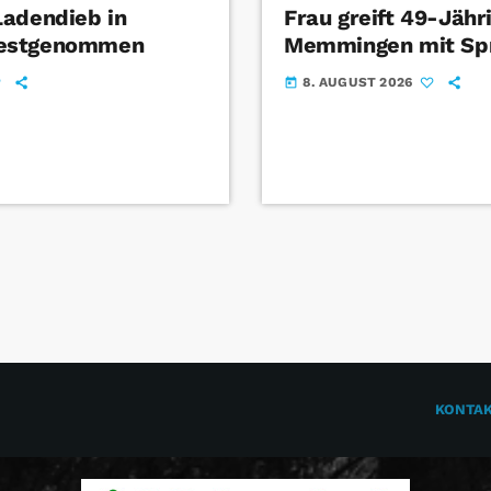
Ladendieb in
Frau greift 49-Jähr
estgenommen
Memmingen mit Sp
8. AUGUST 2026
today
KONTA