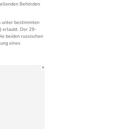
tellenden Behörden
ch unter bestimmten
 erlaubt. Der 29-
Die beiden russischen
hung eines
X