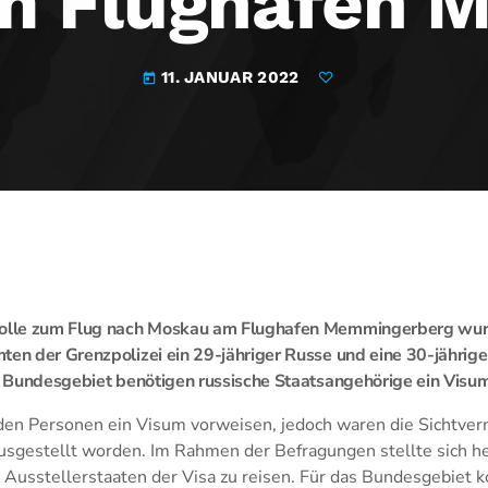
am Flughafen
11. JANUAR 2022
today
trolle zum Flug nach Moskau am Flughafen Memmingerberg wu
ten der Grenzpolizei ein 29-jähriger Russe und eine 30-jährige 
as Bundesgebiet benötigen russische Staatsangehörige ein Visum
den Personen ein Visum vorweisen, jedoch waren die Sichtve
usgestellt worden. Im Rahmen der Befragungen stellte sich he
ie Ausstellerstaaten der Visa zu reisen. Für das Bundesgebiet k