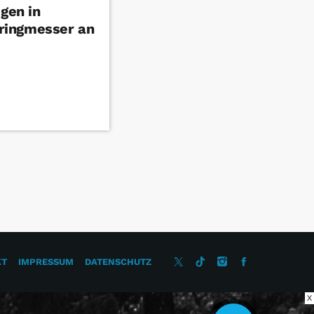
igen in
ringmesser an
KT
IMPRESSUM
DATENSCHUTZ
X