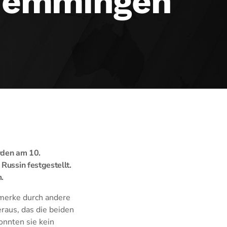
 Memmingen
rden am 10.
Russin festgestellt.
.
rmerke durch andere
raus, das die beiden
onnten sie kein