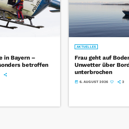
AKTUELLES
 in Bayern –
Frau geht auf Bode
onders betroffen
Unwetter über Bord
unterbrochen
6. AUGUST 2026
2
today