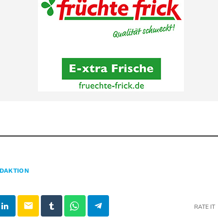
DAKTION
email
RATE IT