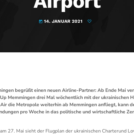
Airport
14. JANUAR 2021
today
ngen begrüßt einen neuen Airline-Partner: Ab Ende Mai ver
yUp Memmingen drei Mal wöchentlich mit der ukrainischen 
 Air die Metropole weiterhin ab Memmingen anfliegt, kann d
ndungen pro Woche in das politische und wirtschaftliche Z
m 27. Mai sieht der Flugplan der ukrainischen Charterund Low