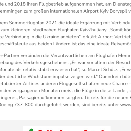
e und 2018 ihren Flugbetrieb aufgenommen hat, am Dienstag
mmingen zum großen internationalen Airport Kyiv Boryspil v
einem Sommerflugplan 2021 die ideale Ergänzung mit Verbind
 zum kleineren, stadtnahen Flughafen KyivZhuliany. „Somit kö
e Verbindung in die Ukraine anbieten“, erklärt Airport Vertrie
eschäftsleute aus beiden Ländern ist das eine ideale Reisemögl
e-Partner verbinden die Verantwortlichen am Flughafen Mem
lebung des Verkehrsgeschehens. „Es war vor allem der Besuch
onate als relativ stabil erwiesen hat“, so Marcel Schütz. „Er w
eder deutliche Wachstumsimpulse zeigen wird.“ Obendrein böt
tablierter Airlines anderen Fluggesellschaften neue Chance –
in den vergangenen Monaten meist die Flüge in diese Länder, 
ringeres, Passagieraufkommen sorgten. Tickets für die neuen 
oeing 737-800 durchgeführt werden, sind bereits unter www