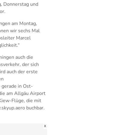
, Donnerstag und
or.
ungen am Montag,
nnen wir sechs Mal
bsleiter Marcel
ichkeit.“
mingen auch die
sverkehr, der sich
ird auch der erste
en
 gerade in Ost-
die am Allgäu Airport
Kiew-Flüge, die mit
.skyup.aero buchbar.
X