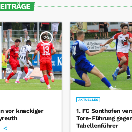
BEITRÄGE
insert_link
AKTUELLES
 vor knackiger
1. FC Sonthofen ver
yreuth
Tore-Führung gege
Tabellenführer