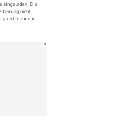
e eingeladen. Die
itterung nicht
rn gleich nebenan
X