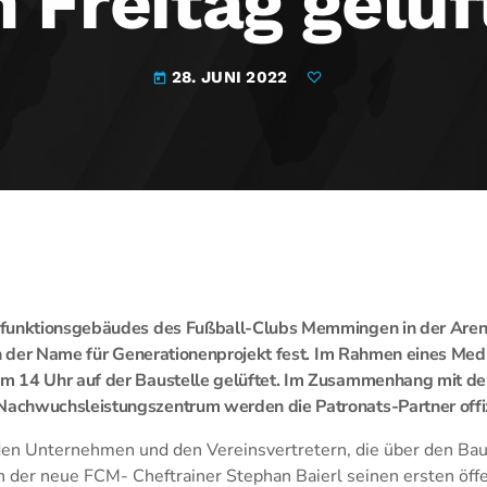
 Freitag gelüf
28. JUNI 2022
today
funktionsgebäudes des Fußball-Clubs Memmingen in der Arena
ch der Name für Generationenprojekt fest. Im Rahmen eines Med
 14 Uhr auf der Baustelle gelüftet. Im Zusammenhang mit d
chwuchsleistungszentrum werden die Patronats-Partner offizie
 Unternehmen und den Vereinsvertretern, die über den Bauf
h der neue FCM- Cheftrainer Stephan Baierl seinen ersten öffe