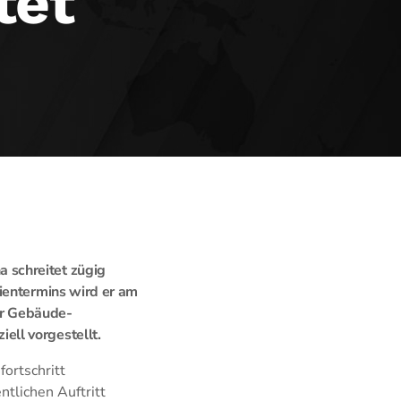
tet
 schreitet zügig
ientermins wird er am
er Gebäude-
ll vorgestellt.
ortschritt
ntlichen Auftritt