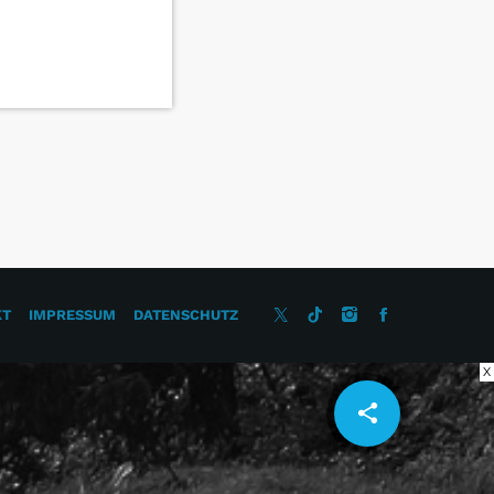
KT
IMPRESSUM
DATENSCHUTZ
X
share
email