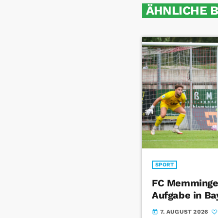
ÄHNLICHE 
SPORT
FC Memmingen
Aufgabe in Ba
7. AUGUST 2026
today