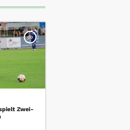
insert_link
spielt Zwei-
n