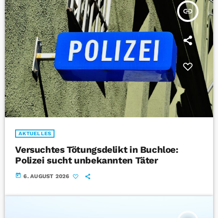
insert_link
AKTUELLES
Versuchtes Tötungsdelikt in Buchloe:
Polizei sucht unbekannten Täter
today
6. AUGUST 2026