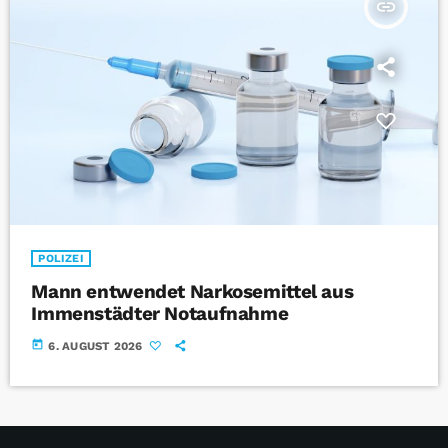
insert_link
POLIZEI
Mann entwendet Narkosemittel aus
Immenstädter Notaufnahme
today
6. AUGUST 2026