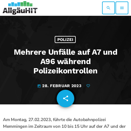
search
menu
POLIZEI
Mehrere Unfälle auf A7 und
A96 während
Polizeikontrollen
28. FEBRUAR 2023
today
share
email
Am Montag, 27.02.2023, führte die Autobahnpolizei
Memmingen im Zeitraum von 10 bis 15 Uhr auf der A7 und der