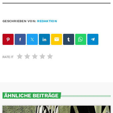
GESCHRIEBEN VON:
REDAKTION
email
RATE IT
ÄHNLICHE BEITRÄGE