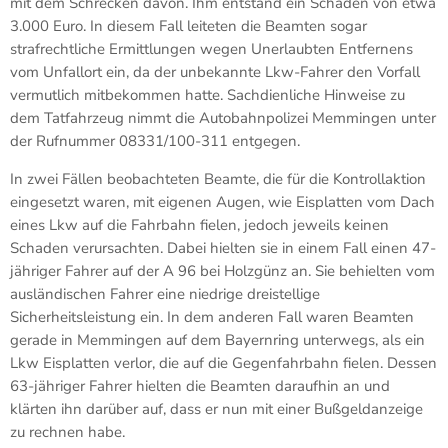
mit dem Schrecken davon. Ihm entstand ein Schaden von etwa
3.000 Euro. In diesem Fall leiteten die Beamten sogar
strafrechtliche Ermittlungen wegen Unerlaubten Entfernens
vom Unfallort ein, da der unbekannte Lkw-Fahrer den Vorfall
vermutlich mitbekommen hatte. Sachdienliche Hinweise zu
dem Tatfahrzeug nimmt die Autobahnpolizei Memmingen unter
der Rufnummer 08331/100-311 entgegen.
In zwei Fällen beobachteten Beamte, die für die Kontrollaktion
eingesetzt waren, mit eigenen Augen, wie Eisplatten vom Dach
eines Lkw auf die Fahrbahn fielen, jedoch jeweils keinen
Schaden verursachten. Dabei hielten sie in einem Fall einen 47-
jähriger Fahrer auf der A 96 bei Holzgünz an. Sie behielten vom
ausländischen Fahrer eine niedrige dreistellige
Sicherheitsleistung ein. In dem anderen Fall waren Beamten
gerade in Memmingen auf dem Bayernring unterwegs, als ein
Lkw Eisplatten verlor, die auf die Gegenfahrbahn fielen. Dessen
63-jähriger Fahrer hielten die Beamten daraufhin an und
klärten ihn darüber auf, dass er nun mit einer Bußgeldanzeige
zu rechnen habe.