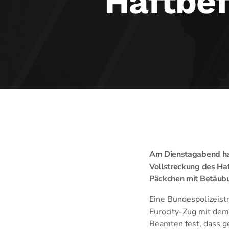
Haftbef
Am Dienstagabend hat 
Vollstreckung des Haf
Päckchen mit Betäubu
Eine Bundespolizeist
Eurocity-Zug mit dem
Beamten fest, dass g