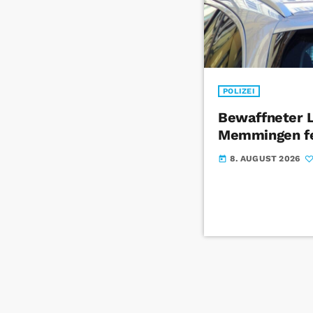
POLIZEI
Bewaffneter 
Memmingen f
8. AUGUST 2026
today