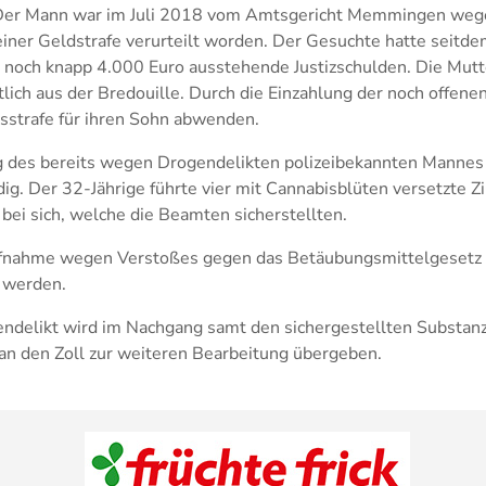
er Mann war im Juli 2018 vom Amtsgericht Memmingen wege
einer Geldstrafe verurteilt worden. Der Gesuchte hatte seitd
r noch knapp 4.000 Euro ausstehende Justizschulden. Die Mutt
tlich aus der Bredouille. Durch die Einzahlung der noch offene
itsstrafe für ihren Sohn abwenden.
g des bereits wegen Drogendelikten polizeibekannten Mannes
dig. Der 32-Jährige führte vier mit Cannabisblüten versetzte 
ei sich, welche die Beamten sicherstellten.
fnahme wegen Verstoßes gegen das Betäubungsmittelgesetz 
 werden.
ndelikt wird im Nachgang samt den sichergestellten Substan
 an den Zoll zur weiteren Bearbeitung übergeben.