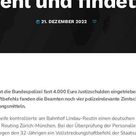
ehl und finde
21. DEZEMBER 2022
today
die Bundespolizei fast 4.000 Euro Justizschulden eingetrieben
tbefehls fanden die Beamten noch vier polizeirelevante Zimts
ngsmitteln.
reife kontrollierte am Bahnhof Lindau-Reutin einen deutschen
 Routing Zürich-München. Bei der Überprüfung der Personalien
egen den 32-Jährigen ein Vollstreckungshaftbefehl der Staats