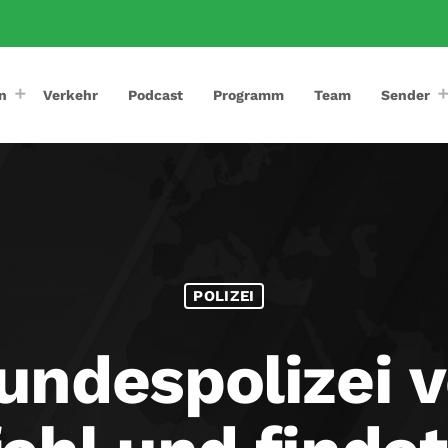
n
Verkehr
Podcast
Programm
Team
Sender
POLIZEI
undespolizei v