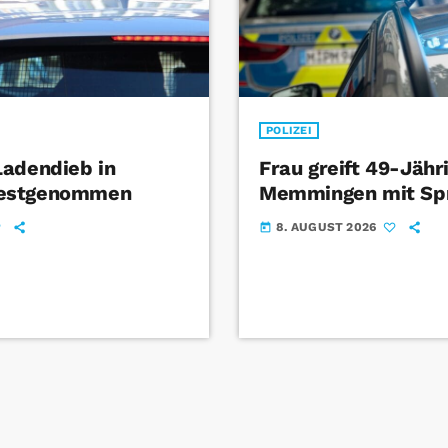
POLIZEI
Ladendieb in
Frau greift 49-Jähr
estgenommen
Memmingen mit Sp
8. AUGUST 2026
today