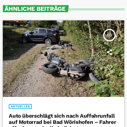
ÄHNLICHE BEITRÄGE
insert_link
AKTUELLES
Auto überschlägt sich nach Auffahrunfall
auf Motorrad bei Bad Wörishofen – Fahrer