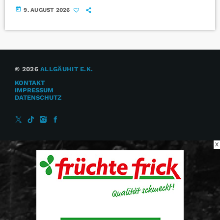
today
9. AUGUST 2026
© 2026
ALLGÄUHIT E.K.
KONTAKT
IMPRESSUM
DATENSCHUTZ
X