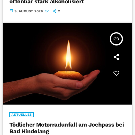
offenbar stark alkoholisiert
today
9. AUGUST 2026
2
insert_link
AKTUELLES
Tödlicher Motorradunfall am Jochpass bei
Bad Hindelang